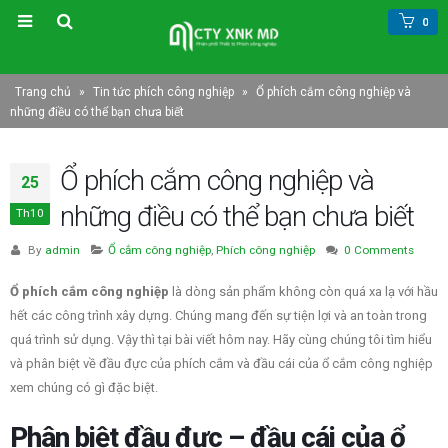
0
Trang chủ
»
Tin tức phích công nghiệp
»
Ổ phích cắm công nghiệp và
những điều có thể bạn chưa biết
Ổ phích cắm công nghiệp và
25
những điều có thể bạn chưa biết
Th10
Hộp nguồn thi công thế hệ mới
Sử dụng phích ổ công nghiệp MD
MDBOXNS1
MDPLUS trong sản xuất tủ điện tạ
By
admin
Ổ cắm công nghiệp
,
Phích công nghiệp
0 Comments
thi công công trường đảm bảo an
Tháng Chín 22, 2022
thi công
Ổ phích cắm công nghiệp
là dòng sản phẩm không còn quá xa lạ với hầu
Tháng Mười Hai 27, 2021
Vì sao khách hàng lắp đặt điều hòa cần
hết các công trình xây dựng. Chúng mang đến sự tiện lợi và an toàn trong
sử dụng miếng lót ống đồng, bảo ôn
quá trình sử dụng. Vậy thì tại bài viết hôm nay. Hãy cùng chúng tôi tìm hiểu
của MDCE
Ổ cắm phích cắm cô
và phân biệt về đầu đực của phích cắm và đầu cái của ổ cắm công nghiệp
nghiệp MDCE và MD
Tháng Ba 18, 2022
Mạnh Dũng – thiết kế
xem chúng có gì đặc biệt.
việt vượt trội
Vì sao khách hàng công nghiệp và xây
Tháng Mười 25, 2019
Phân biệt đầu đực – đầu cái của ổ
dựng ưa chuộng và sử dụng phích ổ