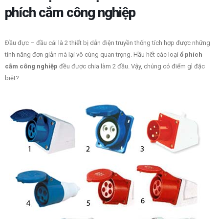
cắm công nghiệp MDCE & MDPLUS
phích cắm công nghiệp
Ổ phích cắm công ng
Tháng Hai 18, 2022
và những điều có thể
chưa biết
Đầu đực – đầu cái là 2 thiết bị dẫn điện truyền thống tích hợp được những
Tháng Mười 25, 2019
tính năng đơn giản mà lại vô cùng quan trọng. Hầu hết các loại
ổ phích
cắm công nghiệp
đều được chia làm 2 đầu. Vậy, chúng có điểm gì đặc
biệt?